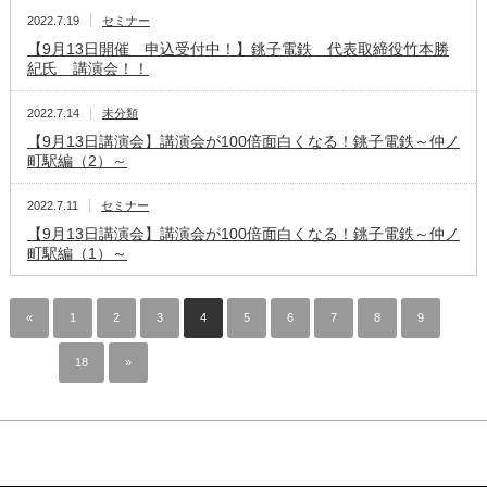
2022.7.19
セミナー
【9月13日開催 申込受付中！】銚子電鉄 代表取締役竹本勝
紀氏 講演会！！
2022.7.14
未分類
【9月13日講演会】講演会が100倍面白くなる！銚子電鉄～仲ノ
町駅編（2）～
2022.7.11
セミナー
【9月13日講演会】講演会が100倍面白くなる！銚子電鉄～仲ノ
町駅編（1）～
«
1
2
3
4
5
6
7
8
9
…
18
»