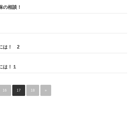
保の相談！
には！ 2
には！１
16
17
18
»